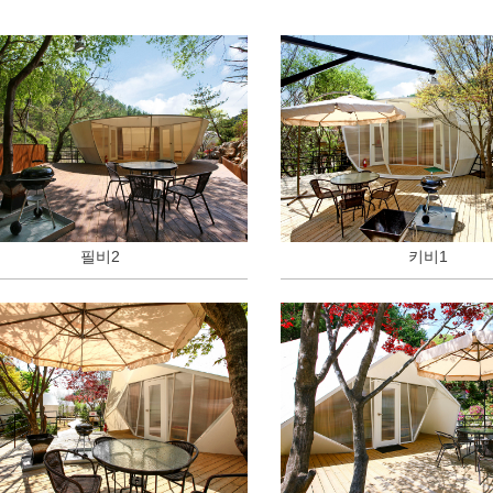
필비2
키비1