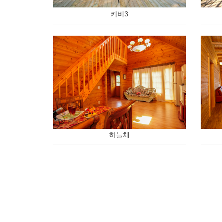
키비3
하늘채