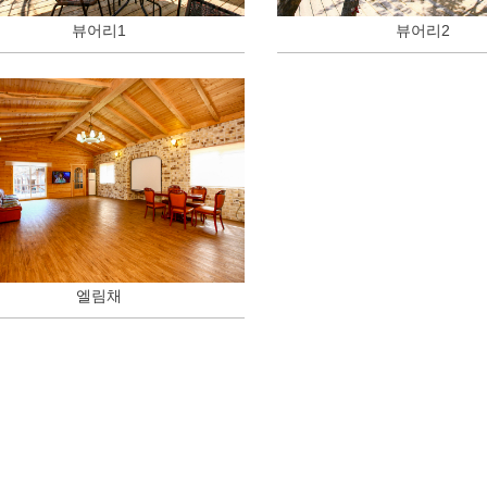
뷰어리1
뷰어리2
엘림채