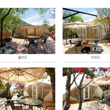
필비2
키비1