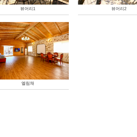
뷰어리1
뷰어리2
엘림채