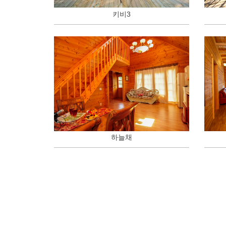
키비3
하늘채